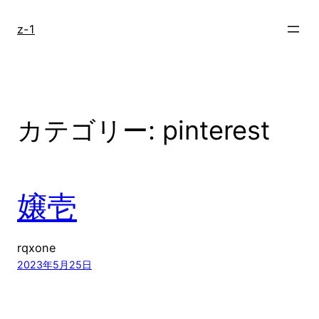
内
容
z-1
を
ス
キ
ッ
プ
カテゴリー:
pinterest
嬢壱
rqxone
2023年5月25日