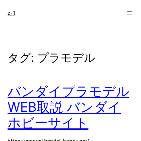
内
容
z-1
を
ス
キ
ッ
プ
タグ:
プラモデル
バンダイプラモデル
WEB取説 バンダイ
ホビーサイト
https://manual.bandai-hobby.net/