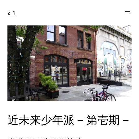
内
容
z-1
を
ス
キ
ッ
プ
近未来少年派 – 第壱期 –