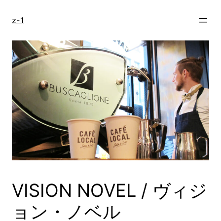
内
容
z-1
を
ス
キ
ッ
プ
VISION NOVEL / ヴィジ
ョン・ノベル