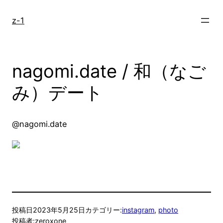
内
容
z-1
を
ス
キ
nagomi.date / 和（なご
ッ
プ
み）デート
@nagomi.date
投稿日
2023年5月25日
カテゴリー:
instagram
, 
photo
投稿者:
zeroxone