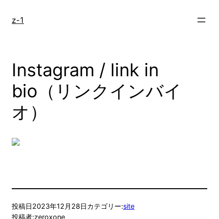
内
容
z-1
を
ス
キ
Instagram / link in
ッ
プ
bio（リンクインバイ
オ）
投稿日
2023年12月28日
カテゴリー:
site
投稿者:
zeroxone